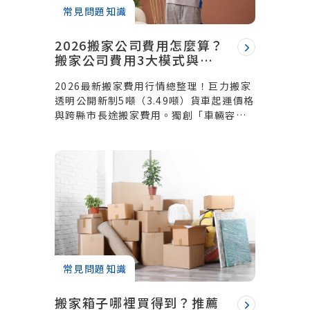
常見問題知識
2026搬家公司費用怎麼算？
搬家公司費用3大模式與跨
縣市行情，獨創容積計價不
2026最新搬家費用行情總整理！巨力搬家
浪費
透明公開新制5噸（3.49噸）貨車起運價格
與跨縣市長途搬家費用。獨創「車輛容積
計價」打破傳統黑箱，用多少算多少；更
提供精緻免動手、精密家電客製化防護。
榮獲金炬獎肯定，承諾合約成立絕不惡意
加價，立即線上3分鐘試算費用！
常見問題知識
搬家箱子哪裡買得到？推薦