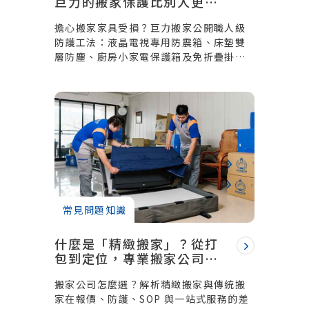
巨力的搬家保護比別人更精
緻？高價值家具防護細節全
擔心搬家家具受損？巨力搬家公開職人級
解析
防護工法：液晶電視專用防震箱、床墊雙
層防塵、廚房小家電保護箱及免折疊掛衣
服務。透過專業「堆疊」技術課程，確保
長途運送穩固不碰撞，守護您的新家生活
品質。
常見問題知識
什麼是「精緻搬家」？從打
包到定位，專業搬家公司與
傳統搬家的 5 個本質差異
搬家公司怎麼選？解析精緻搬家與傳統搬
家在報價、防護、SOP 與一站式服務的差