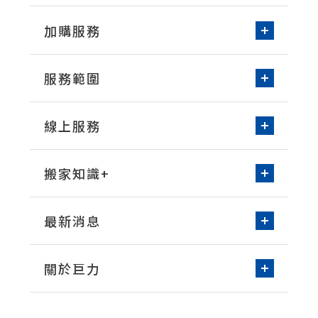
加購服務
新家收納-居家整理
服務範圍
免動手無痛搬家
台北/新北
桃園
環保物流箱租借
線上服務
新竹
台中
空屋清潔
線上諮詢
預約搬家
台南
高雄
洗衣機清潔
搬家知識+
床墊清潔
常見問題知識
打包整理技巧
最新消息
搬家實際案例
媒體報導
營業公告
關於巨力
品牌故事
服務據點