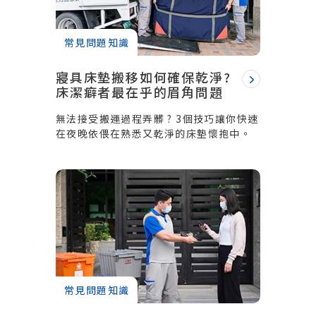
常見問題知識
寢具床墊搬移如何確保乾淨?
床潔癖者最在乎的眉角問題
無法接受搬運過程弄髒 ? 3個技巧讓你快速
在夜晚依偎在熟悉又乾淨的床墊懷抱中。
常見問題知識