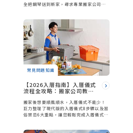
全把鋼琴送到新家，尋求專業搬家公司是
個好解方。讓巨力搬家告訴你搬鋼琴的費
用算法和技巧。
常見問題知識
【2026入厝指南】入厝儀式
流程全攻略：搬家公司教你
簡化傳統習俗，住進好運新
搬家後想要順風順水，入厝儀式不能少！
家
巨力整理了現代版的入厝儀式8步驟以及習
俗禁忌6大重點，讓您輕鬆完成入厝儀式，
開心住新家！