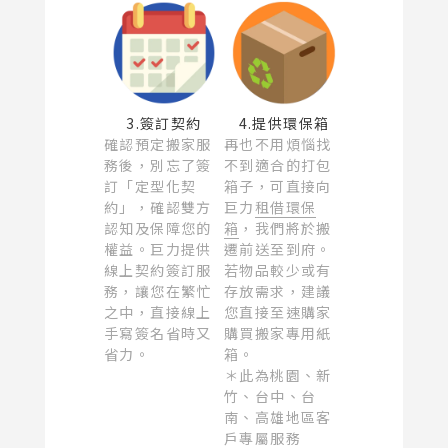
3.簽訂契約
4.提供環保箱
確認預定搬家服
再也不用煩惱找
務後，別忘了簽
不到適合的打包
訂「定型化契
箱子，可直接向
約」，確認雙方
巨力
租借環保
認知及保障您的
箱
，我們將於搬
權益。巨力提供
遷前送至到府。
線上契約簽訂服
若物品較少或有
務，讓您在繁忙
存放需求，建議
之中，直接線上
您直接至速購家
手寫簽名省時又
購買搬家專用紙
省力。
箱。
＊此為桃園、新
竹、台中、台
南、高雄地區客
戶專屬服務