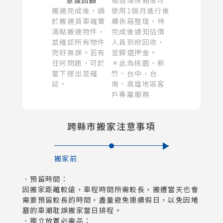
意度回饋
租借環保箱後可
搬運完成後，請
使用1個月進行後
於搬運貨車確實
續拆箱整理，待
清點搬運物件，
完成後通知估價
並確認所有物件
人員到府回收，
完好無誤。若有
並歸還押金。
任何問題，可於
＊此為桃園、新
當下提出並確
竹、台中、台
認。
南、高雄地區客
戶專屬服務
跨縣市搬家注意事項
搬家前
．預留時間：
因搬家距離較遠，車程時間所需較長，搬遷當天也會
需要預留較長的時間，盡量避免連續假日，以免因堵
塞的車潮耽誤搬家當日排程。
．獨立放置必需品：