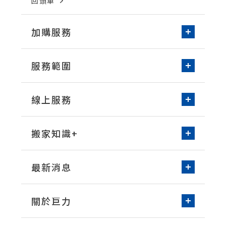
回頭車
加購服務
新家收納-居家整理
服務範圍
免動手無痛搬家
台北/新北
桃園
環保物流箱租借
線上服務
新竹
台中
空屋清潔
線上諮詢
預約搬家
台南
高雄
洗衣機清潔
搬家知識+
床墊清潔
常見問題知識
打包整理技巧
最新消息
搬家實際案例
媒體報導
營業公告
關於巨力