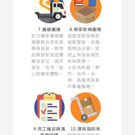
7.基礎搬運
8.新家收納服務
巨力搬家基礎搬
由整理師至新家
運服務包含家具
協助整理、拆箱
簡易拆裝、將物
與物品分類，完
品擺放至指定樓
成上架及系統性
層及定位，提供
收納教學。
安全、信任、貼
＊此為桃園、新
心的搬家體驗。
竹、台中、台
南、高雄地區客
戶專屬服務。
9.完工確認與滿
10.環保箱回收