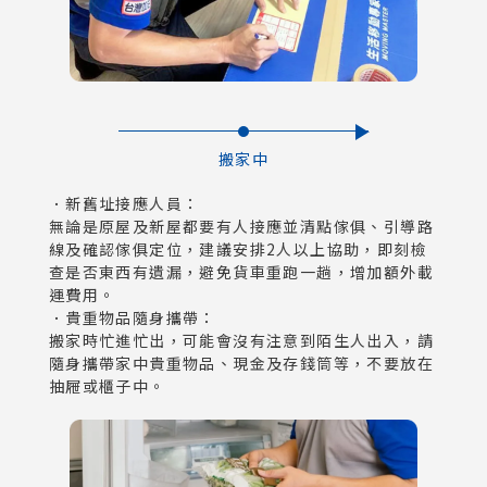
搬家中
．新舊址接應人員：
無論是原屋及新屋都要有人接應並清點傢俱、引導路
線及確認傢俱定位，建議安排2人以上協助，即刻檢
查是否東西有遺漏，避免貨車重跑一趟，增加額外載
運費用。
．貴重物品隨身攜帶：
搬家時忙進忙出，可能會沒有注意到陌生人出入，請
隨身攜帶家中貴重物品、現金及存錢筒等，不要放在
抽屜或櫃子中。