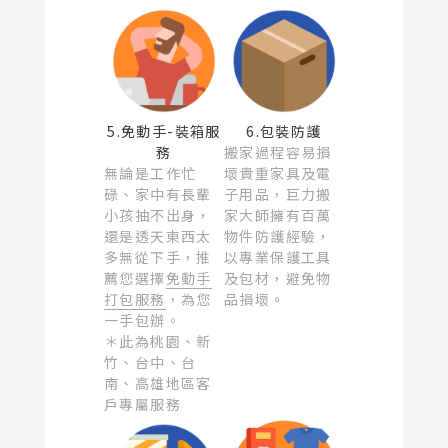
5.免動手-裝箱服
6.包裝防護
務
搬家過程容易損
無論是工作忙
壞貴重家具及電
碌、家中有長輩
子用品，巨力搬
小孩抽不出身，
家大師擁有百萬
還是透天東西太
物件防護經驗，
多無從下手，推
以專業保護工具
薦您選擇
免動手
及包材，避免物
打包服務
，為您
品損壞。
一手包辦。
＊此為桃園、新
竹、台中、台
南、高雄地區客
戶專屬服務