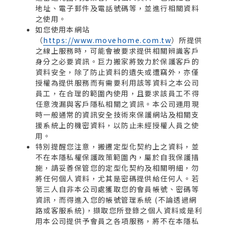
地址、電子郵件及電話號碼等，並進行相關資料
之使用。
如您使用本網站
（
https://www.movehome.com.tw
）所提供
之線上服務時，可能會被要求提供相關辨識客戶
身分之必要資訊。巨力搬家將致力於保護客戶的
資料安全，除了防止資料的遺失或遭竊外，亦僅
授權為提供服務而有需要利用該等資料之本公司
員工，在合理的範圍內使用，且要求該員工不得
任意洩漏與客戶隱私相關之資訊。本公司運用現
時一般通常的資訊安全技術來保護網站及相關支
援系統上的機密資料，以防止未經授權人員之使
用。
特別提醒您注意，搬遷定型化契約上之資料，並
不在本隱私權保護政策範圍內，屬於自我保護措
施，請妥善保管您的定型化契約及相關明細，勿
將任何個人資料，尤其是密碼提供給任何人。若
第三人自非本公司處獲取您的會員帳號、密碼等
資訊，而得進入您的帳號管理系統 (不論透過網
路或客服系統)，擷取您所登錄之個人資料或是利
用本公司提供予會員之各項服務，將不在本隱私