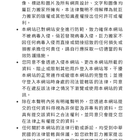
像、標誌和圖片及所有網頁設計、文字和圖像均
屬巨力搬家所擁有，本法律聲明不得解釋為就巨
力搬家的版權或其他知識產權授出任何許可或權
利。
本網站已對網站安全進行防範，致力確保本網站
不被病毒入侵，倘若發現病毒入侵，巨力搬家不
因任何病毒入侵而直接或間接招致的任何損失或
損害承擔任何責任，請自行應採取一切適當的有
效防護措施。
您同意不會透過入侵本網站、更改本網站所載的
資料、阻止或限制其他用戶登入本網站等，干擾
本網站的正常運作或破壞本網站的完整性；並遵
守登入本網站時身處的司法管轄區的法律，同意
不在違反該法律之情況下瀏覽或使用本網站的資
訊。
除在本聲明內另有明確聲明外，您透過本網站提
交的任何資料得視為非保密及非專有的資料。您
具有提交該資料之合法權利，並同意只會提交您
在法律上有權提交的資料。
任何關於本網站的法律行動或訴訟，均受到中華
民國的法律管轄與保護，如您欲對巨力搬家提出