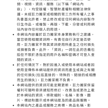
頻、視頻、資訊、服務（以下稱「網站內
容」），均受版權、智慧財產權和相關法律保
護，未經巨力搬家或相關的第三方所有權人之事
先書面允許者，禁止修改或從任何網站内容製作
衍生作品，或複製、再版、下載、分發或利用網
站內容作任何個人的用途。
本網站內容屬於巨力搬家本身業務執行之建議，
當您使用相關資訊時，有責任自行決定是否使
用，巨力搬家不對其資訊使用所產生之任何損失
或損害負責。此外，「資訊」一詞在此的含義包
括但不限於憑指定的用戶名稱和密碼才可登入查
閱的資訊。
於任何情況下，對於因進入或使用本網站或者因
使用並傳佈本網站提供的資訊而產生或與之有關
的任何損失(包括直接的、特殊的、間接的或相應
而生的損失)，巨力搬家概不負責。
本網站提供的資訊可能定期更新，巨力搬家保留
權利可隨時毋須通知而修訂、改善及或更改上載
於本網站的資訊、條款細則、名稱、影像、圖
片、標誌和圖示或本網站提及的產品與服務。
本網站內之產品或服務之商標、商品名稱、影