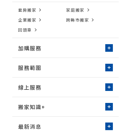
套房搬家
家庭搬家
企業搬家
跨縣市搬家
回頭車
加購服務
新家收納-居家整理
服務範圍
免動手無痛搬家
台北/新北
桃園
環保物流箱租借
線上服務
新竹
台中
空屋清潔
線上諮詢
預約搬家
台南
高雄
洗衣機清潔
搬家知識+
床墊清潔
常見問題知識
打包整理技巧
最新消息