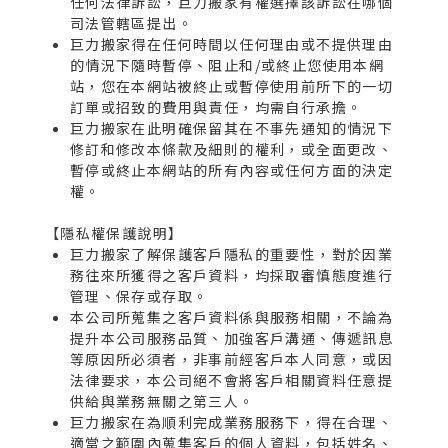
任何法律訴訟，巨力搬家有權選擇該訴訟在哪個
司法管轄區提出。
巨力搬家得在任何時間以任何理由或不提供理由
的情況下隨時暫停、阻止和/或終止您使用本網
站，您在本網站被終止或暫停使用前所下的一切
訂單或招致的費用與責任，均需自行承擔。
巨力搬家在此明確保留其在不事先通知的情況下
修訂和修改本條款及細則的權利，或全面更改、
暫停或終止本網站的所有內容或任何方面的決定
權。
【隱私權保護說明】
巨力搬家了解保護客戶隱私的重要性，對於因業
務往來所獲得之客戶資料，均採取審慎態度進行
管理、保存或存取。
本公司所蒐集之客戶資料係與服務相關，不論為
提升本公司服務品質、加強客戶溝通、傳遞訊息
等原因所必須者，非事前經客戶本人同意，或因
法律要求，本公司絕不會將客戶相關資料任意提
供給與業務無關之第三人。
巨力搬家在為順利完成業務服務下，得在合理、
適當之範圍內蒐集客戶的個人資料，包括姓名、