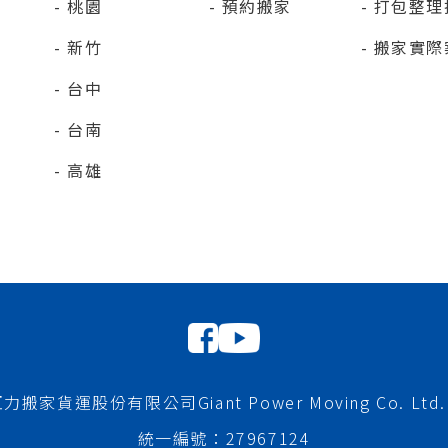
桃園
預約搬家
打包整理
新竹
搬家實際
台中
台南
高雄
026 巨力搬家貨運股份有限公司
Giant Power Moving Co. Ltd. 
統一編號：27967124