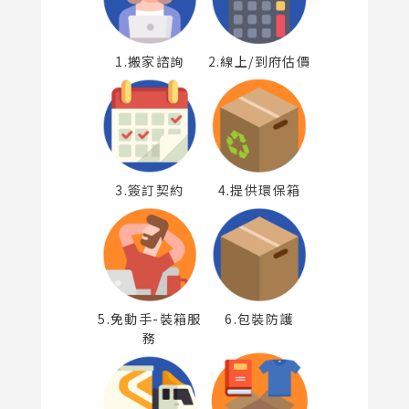
1.搬家諮詢
2.線上/到府估價
3.簽訂契約
4.提供環保箱
5.免動手-裝箱服
6.包裝防護
務