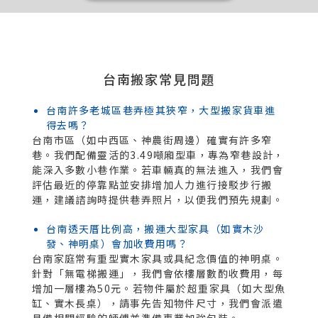
台南搬家常見問題
台南許多老城區巷弄極其狹窄，大型搬家貨車進
得去嗎？
台南市區（如中西區、神農街周邊）確實有許多窄
巷。我們配備靈活的3.49噸廂型車，專為窄巷設計，
能深入多數小巷作業。若車輛真的無法進入，我們會
評估最近的停靠點並安排增加人力進行接駁步行搬
運，建議諮詢時提供巷弄照片，以便我們預先規劃。
台南透天厝比例高，搬運大型家具（如實木沙
發、神明桌）會加收費用嗎？
台南家庭常有重型實木家具或具紀念價值的神明桌。
針對「無電梯搬運」，我們會依樓層數酌收費用，每
增加一層樓為50元。若物件屬於超重家具（如大型魚
缸、實木長桌），請事先告知物件尺寸，我們會派遣