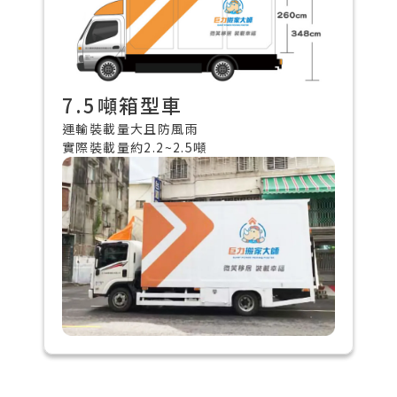
7.5噸箱型車
運輸裝載量大且防風雨
實際裝載量約2.2~2.5噸