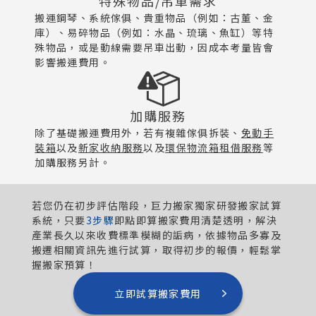
特殊物品/吊車需求
搬運鋼琴、系統傢俱、貴重物品（例如：古董、金
庫）、易碎物品（例如：水晶、琉璃、魚缸）等特
殊物品，或是動線需要吊車出動，因成本考量皆會
影響搬運費用。
加購服務
除了基礎搬運費用外，若有複雜傢俱拆裝、
免動手
裝箱
以及
新家收納服務
以及
環保物流箱租借服務
等
加購服務另計。
若您仍在初步評估階段，巨力搬家獨家研發搬家試算
系統，只要
3步驟
即點即算搬家費用清楚透明，解決
產業長久以來收費標準模糊的詬病，依據物品多寡及
搬遷相關資訊先進行試算，取得初步的報價，輕鬆掌
握搬家預算！
立即試算搬家費用