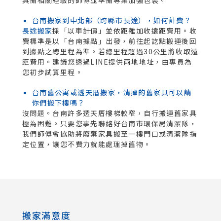
具備相關經驗的師傅並準備專業加強包裝。
台南搬家到中北部（跨縣市長途），如何計費？
長途搬家
採「以車計價」並依距離加收遠距費用。收
費標準是以「台南據點」出發，前往起訖點搬運後回
到據點之總里程為準。若總里程超過30公里將收取遠
距費用。建議您透過LINE提供兩地地址，由專員為
您初步試算里程。
台南舊公寓或透天厝搬家，清掉的舊家具可以請
你們搬下樓嗎？
沒問題。台南許多透天厝樓梯較窄，自行搬運舊家具
極為困難。只要您事先聯絡好台南市環保局清潔隊，
我們師傅會協助將廢棄家具搬至一樓門口或清潔隊指
定位置，讓您不費力就能處理掉舊物。
搬家滿意度