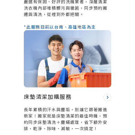
嚴選有保固、好評的洗機業者，深層清潔
洗衣機內部堆積髒污與黴菌，同步預約搬
遷與清洗，從裡到外都把關。
*此服務目前以台南、高雄地區為主
床墊清潔加購服務
長年累積的汗水與塵垢，別讓它跟著搬進
新家！搬家就是床墊清潔的最佳時機，預
約同步床墊清洗＋塵蟎處理，省下額外安
排，乾淨、除味、減敏，一次搞定！