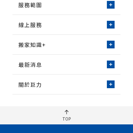
新家收納-居家整理
服務範圍
免動手無痛搬家
台北/新北
桃園
環保物流箱租借
線上服務
新竹
台中
空屋清潔
線上諮詢
預約搬家
台南
高雄
洗衣機清潔
搬家知識+
床墊清潔
常見問題知識
打包整理技巧
最新消息
搬家實際案例
媒體報導
營業公告
關於巨力
品牌故事
服務據點
永續發展
人員招募
TOP
聯絡我們
車隊加盟