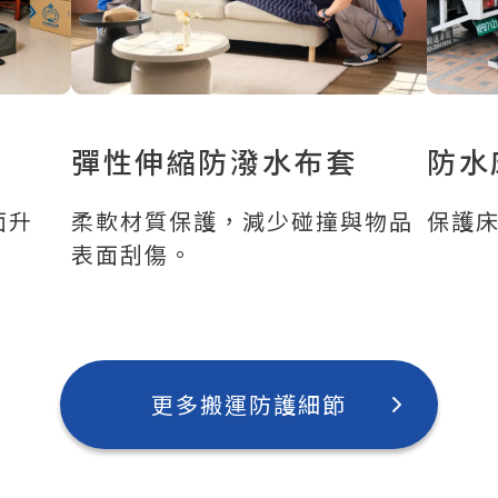
彈性伸縮防潑水布套
防水
面升
柔軟材質保護，減少碰撞與物品
保護
表面刮傷。
更多搬運防護細節