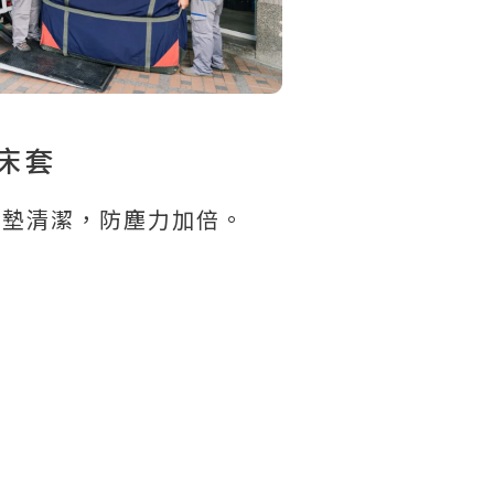
床套
床墊清潔，防塵力加倍。