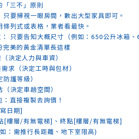
的「三不」原則
： 只要掃視一眼房間，數出大型家具即可。
 用條列式或表格，業者看最快。
重： 只要告知大概尺寸（例如：650公升冰箱、
份完美的黃金清單長這樣
線（決定人力與車資）
裝需求（決定工時與包材）
決定防護等級）
預估（決定車趟空間）
包：直接複製去詢價！
填寫日期]
點[樓層/有無電梯]、終點[樓層/有無電梯]
例如：需推行長距離、地下室限高)