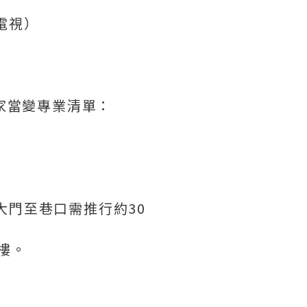
電視）
家當變專業清單：
：大門至巷口需推行約30
5樓。