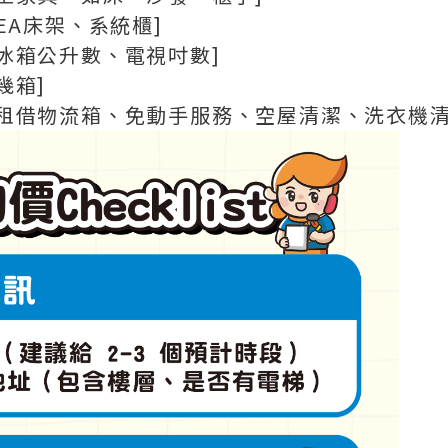
KEA床架、系統櫃]
：冰箱公升數、電視吋數]
幾箱]
：租借物流箱、免動手服務、空屋清潔、洗衣機清