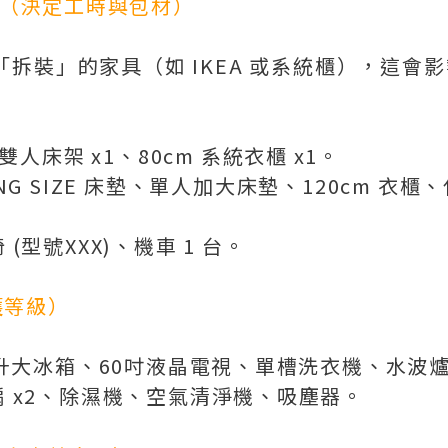
求（決定工時與包材）
要「拆裝」的家具（如 IKEA 或系統櫃），這
A 雙人床架 x1、80cm 系統衣櫃 x1。
KING SIZE 床墊、單人加大床墊、120cm 
 (型號XXX)、機車 1 台。
護等級）
0公升大冰箱、60吋液晶電視、單槽洗衣機、水波
扇 x2、除濕機、空氣清淨機、吸塵器。