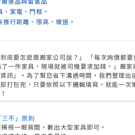
分搬運品與留置品
家具、家電、門框。
巷弄推行距離、限高、坡道。
到底要怎麼跟搬家公司說？」 「每次詢價都要
怕少講了一件家具，現場就被司機要求加錢。」搬
麼資訊」
。
為了幫您省下溝通時間，我們整理出
全部打包完，只要依照以下邏輯填寫，就能一次
紛！
「三不」原則
要掃視一眼房間，數出大型家具即可。