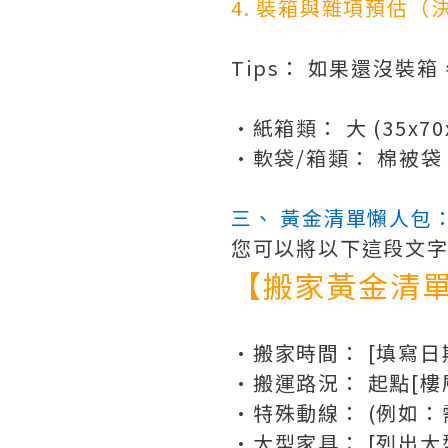
4. 裝箱與雜項預估（
Tips： 如果還沒裝
•紙箱類：
 大 (35x7
•軟袋/箱類：
 棉被袋
三、 黃金清單懶人包
您可以將以下這段文字
【搬家黃金清
•
搬家時間： [填寫日
•
搬運路況： 起點[樓
•
特殊動線： (例如
•大
型家具： [列出