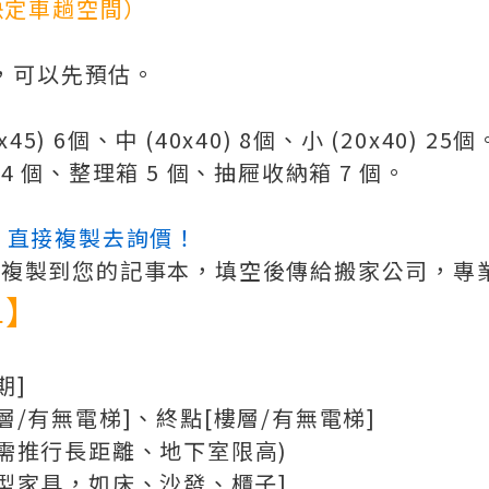
決定車趟空間）
箱，可以先預估。
0x45) 6個、中 (40x40) 8個、小 (20x40) 25個
 4 個、整理箱 5 個、抽屜收納箱 7 個。
：直接複製去詢價！
複製到您的記事本，填空後傳給搬家公司，專業度
單】
期]
層/有無電梯]、終點[樓層/有無電梯]
：需推行長距離、地下室限高)
大型家具，如床、沙發、櫃子]