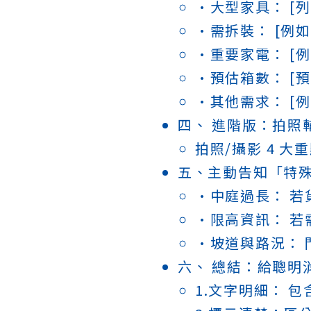
•大型家具： [
•需拆裝： [例如
•重要家電： [
•預估箱數： [
•其他需求： [
四、 進階版：拍照
拍照/攝影 4 大
五、主動告知「特
•中庭過長： 若
•限高資訊： 
•坡道與路況： 
六、 總結：給聰明
1.文字明細： 