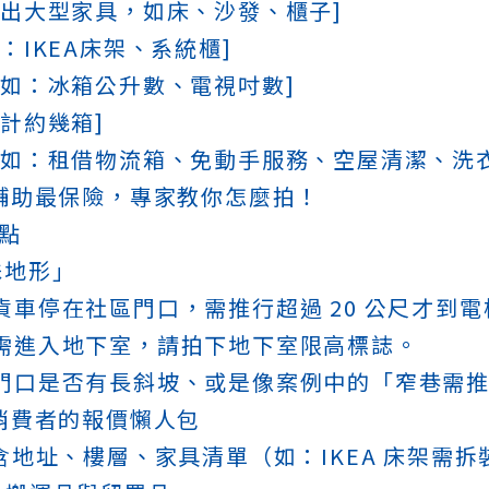
列出大型家具，如床、沙發、櫃子]
：IKEA床架、系統櫃]
例如：冰箱公升數、電視吋數]
預計約幾箱]
例如：租借物流箱、免動手服務、空屋清潔、洗
輔助最保險，專家教你怎麼拍！
重點
殊地形」
貨車停在社區門口，需推行超過 20 公尺才到
若需進入地下室，請拍下地下室限高標誌。
門口是否有長斜坡、或是像案例中的「窄巷需推行
消費者的報價懶人包
包含地址、樓層、家具清單（如：IKEA 床架需拆