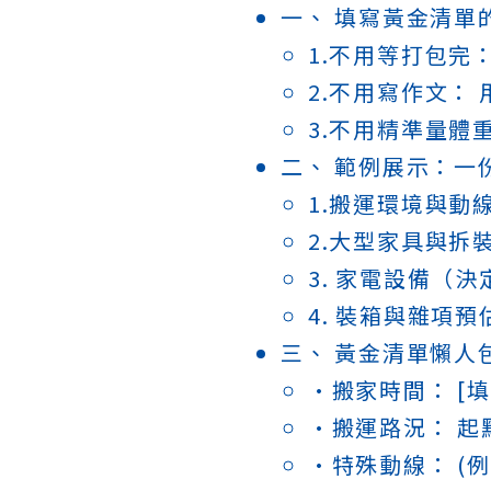
一、 填寫黃金清單
1.不用等打包完
2.不用寫作文：
3.不用精準量體
二、 範例展示：一
1.搬運環境與動
2.大型家具與拆
3. 家電設備（
4. 裝箱與雜項
三、 黃金清單懶人
•搬家時間： [
•搬運路況： 起
•特殊動線： (