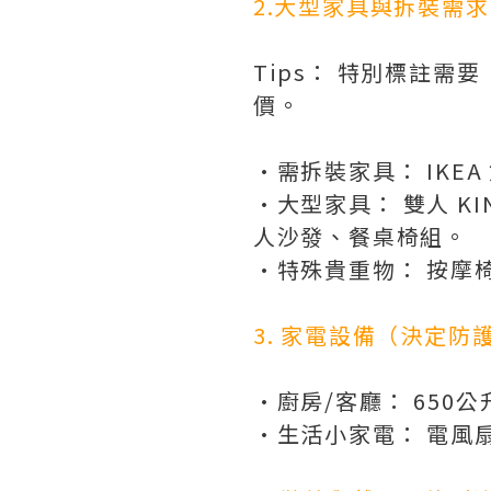
2.大型家具與拆裝需
Tips： 特別標註需
價。
•需拆裝家具：
 IKE
•大型家具：
 雙人 
人沙發、餐桌椅組。
•特殊貴重物：
 按摩椅
3. 家電設備（決定防
•廚房/客廳：
 65
•生活小家電：
 電風