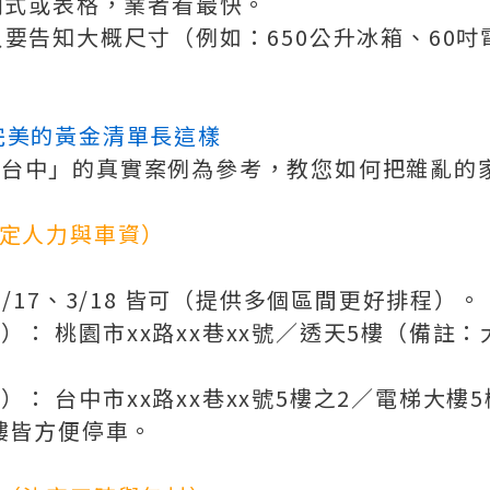
列式或表格，業者看最快。
只要告知大概尺寸（例如：650公升冰箱、60吋
完美的黃金清單長這樣
往台中」的真實案例為參考，教您如何把雜亂的
決定人力與車資）
、3/17、3/18 皆可（提供多個區間更好排程）。
線）
： 桃園市xx路xx巷xx號／透天5樓（備註
線）
： 台中市xx路xx巷xx號5樓之2／電梯大樓
1 樓皆方便停車。