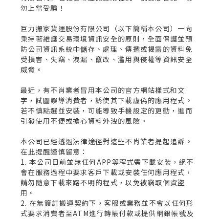
勿上當受騙！
巨力搬家貨運股份有限公司（以下簡稱本公司）一向
秉持著維護交易環境資訊安全的原則，全面保護並預
防公司資訊系統中儲存、處理、傳遞或揭露的資料免
受損害、失竊、洩漏、竄改、濫用與侵權等資訊安全
威脅。
最近，有不肖業者冒用本公司的官方網站樣式和文
字，試圖誤導消費者，誘使其下載虛偽的應用程式。
若不慎點選並安裝，可能導致手機設定的更動，進而
引發使用不便或擔心資料外洩的風險。
本公司已經透過法律途徑對這些不肖業者提起追訴。
在此提醒謹慎留意：
1. 本公司目前並無任何APP等程式需下載安裝，絕不
會在服務過程中要求客戶下載或安裝任何應用程式，
請勿隨意下載來路不明的程式，以免被竊取個資盜
用。
2. 在無簽訂搬運契約下，客服或業務並不會以任何形
式要求消費者至ATM進行轉帳付款或提供網銀帳號及