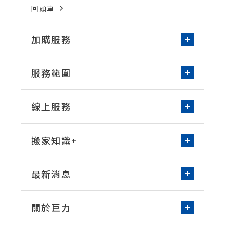
回頭車
加購服務
新家收納-居家整理
服務範圍
免動手無痛搬家
台北/新北
桃園
環保物流箱租借
線上服務
新竹
台中
空屋清潔
線上諮詢
預約搬家
台南
高雄
洗衣機清潔
搬家知識+
床墊清潔
常見問題知識
打包整理技巧
最新消息
搬家實際案例
媒體報導
營業公告
關於巨力