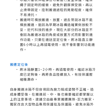
繩子固定時的緩衝，避免外觀摩擦受損，再以
止滑帶固定，控制搬運過程的晃動程度，確保
不易滑托。
搬運時可橫放搬運、放置，過去常說冰箱不能
橫放搬運，是因為早期冰箱構造確實倒放較不
妥，近代科技的進步，現在大部分的冰箱並不
會因為搬運冰箱的角度或放置方式而影響到運
作功能，只要在運送並定位後，將冰箱直立靜
置6小時以上再插電使用，就不會影響到功能運
作。
搬遷定位後
將冰箱靜置1~2小時，再插電使用。確認冰箱冷
度已足夠後，再將食品陸續放入，有效保護壓
縮機壽命。
自身搬運冰箱不但容易因為施力點或姿勢不正確，造
成身體受傷，在搬運前、中、後也需要確認都掌握以
上的注意事項，建議交由最專業搬遷團隊-
巨力搬家
，
獨家改良大型物品專用保護毯及保護箱，避免冰箱外