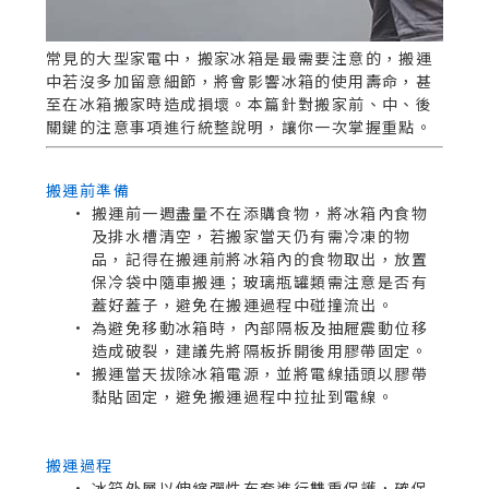
常見的大型家電中，搬家冰箱是最需要注意的，搬運
中若沒多加留意細節，將會影響冰箱的使用壽命，甚
至在冰箱搬家時造成損壞。本篇針對搬家前、中、後
關鍵的注意事項進行統整說明，讓你一次掌握重點。
搬運前準備
搬運前一週盡量不在添購食物，將冰箱內食物
及排水槽清空，若搬家當天仍有需冷凍的物
品，記得在搬運前將冰箱內的食物取出，放置
保冷袋中隨車搬運；玻璃瓶罐類需注意是否有
蓋好蓋子，避免在搬運過程中碰撞流出。
為避免移動冰箱時，內部隔板及抽屜震動位移
造成破裂，建議先將隔板拆開後用膠帶固定。
搬運當天拔除冰箱電源，並將電線插頭以膠帶
黏貼固定，避免搬運過程中拉扯到電線。
搬運過程
冰箱外層以伸縮彈性布套進行雙重保護，確保