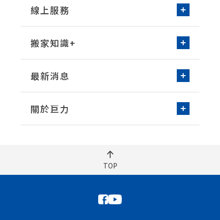
台北/新北
桃園
環保物流箱租借
線上服務
新竹
台中
空屋清潔
線上諮詢
預約搬家
台南
高雄
洗衣機清潔
搬家知識+
床墊清潔
常見問題知識
打包整理技巧
最新消息
搬家實際案例
媒體報導
營業公告
關於巨力
品牌故事
服務據點
永續發展
人員招募
TOP
聯絡我們
車隊加盟