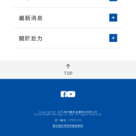
床墊清潔
常見問題知識
打包整理技巧
最新消息
搬家實際案例
媒體報導
營業公告
關於巨力
品牌故事
服務據點
永續發展
人員招募
TOP
聯絡我們
車隊加盟
Copyright © 2026 巨力搬家貨運股份有限公司
Giant Power Moving Co. Ltd. All rights reserved.
統一編號：27967124
隱私權政策
損壞理賠制度