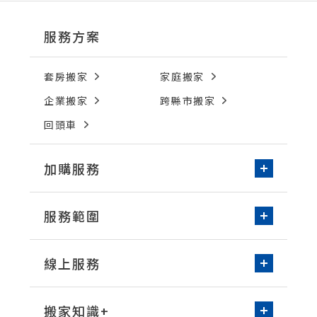
服務方案
套房搬家
家庭搬家
企業搬家
跨縣市搬家
回頭車
加購服務
新家收納-居家整理
服務範圍
免動手無痛搬家
台北/新北
桃園
環保物流箱租借
線上服務
新竹
台中
空屋清潔
線上諮詢
預約搬家
台南
高雄
洗衣機清潔
搬家知識+